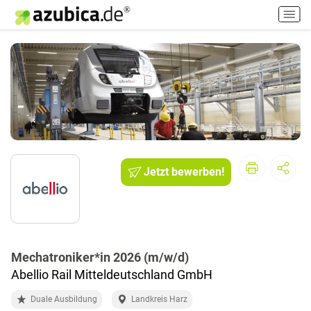
H
a
u
p
t
m
e
n
ü
e
i
Jetzt bewerben!
n
-
/
a
u
s
Mechatroniker*in 2026 (m/w/d)
s
Abellio Rail Mitteldeutschland GmbH
c
Duale Ausbildung
Landkreis Harz
h