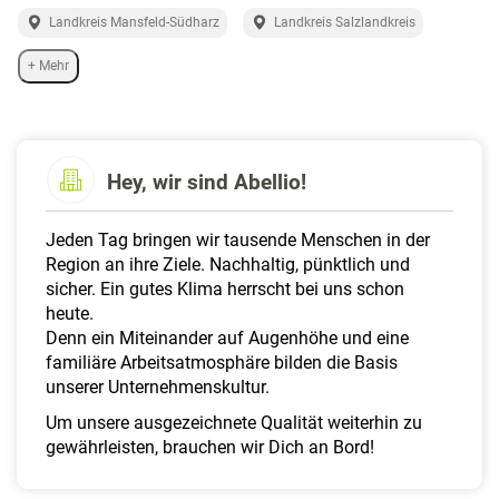
a
Landkreis Mansfeld-Südharz
Landkreis Salzlandkreis
l
t
+ Mehr
e
n
Hey, wir sind Abellio!
Jeden Tag bringen wir tausende Menschen in der
Region an ihre Ziele. Nachhaltig, pünktlich und
sicher. Ein gutes Klima herrscht bei uns schon
heute.
Denn ein Miteinander auf Augenhöhe und eine
familiäre Arbeitsatmosphäre bilden die Basis
unserer Unternehmenskultur.
Um unsere ausgezeichnete Qualität weiterhin zu
gewährleisten, brauchen wir Dich an Bord!