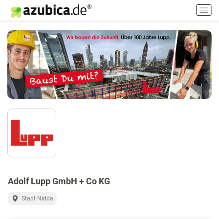
H
a
u
p
t
m
e
n
ü
e
i
n
-
/
a
u
s
Adolf Lupp GmbH + Co KG
s
Stadt Nidda
c
h