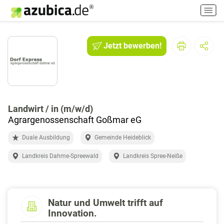
H
a
u
p
Jetzt bewerben!
t
m
e
n
ü
e
Landwirt / in (m/w/d)
i
Agrargenossenschaft Goßmar eG
n
Duale Ausbildung
Gemeinde Heideblick
-
/
Landkreis Dahme-Spreewald
Landkreis Spree-Neiße
a
u
s
s
Natur und Umwelt trifft auf
c
Innovation.
h