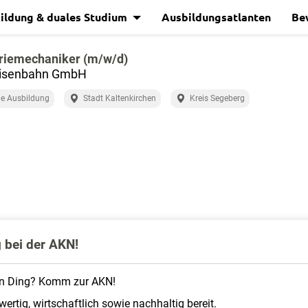
ildung & duales Studium
Ausbildungsatlanten
Be
triemechaniker (m/w/d)
isenbahn GmbH
e Ausbildung
Stadt Kaltenkirchen
Kreis Segeberg
 bei der AKN!
dein Ding? Komm zur AKN!
ertig, wirtschaftlich sowie nachhaltig bereit.