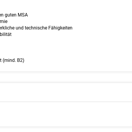
nen guten MSA
emie
kliche und technische Fähigkeiten
ilität
t (mind. B2)