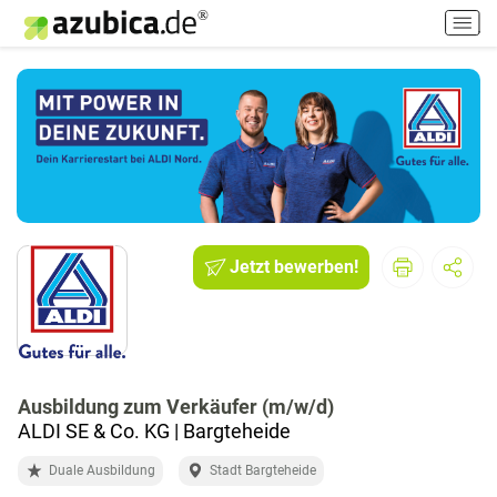
H
a
u
p
t
m
e
n
ü
e
i
Jetzt bewerben!
n
-
/
a
u
Ausbildung zum Verkäufer (m/w/d)
s
ALDI SE & Co. KG | Bargteheide
s
c
Duale Ausbildung
Stadt Bargteheide
h