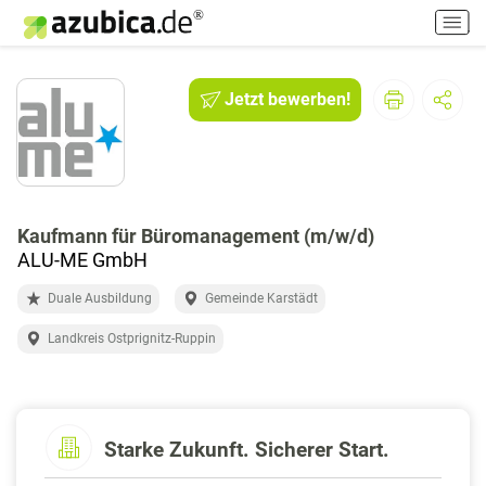
H
a
u
p
Jetzt bewerben!
t
m
e
n
ü
e
Kaufmann für Büromanagement (m/w/d)
i
ALU-ME GmbH
n
Duale Ausbildung
Gemeinde Karstädt
-
/
Landkreis Ostprignitz-Ruppin
a
u
s
s
Starke Zukunft. Sicherer Start.
c
h