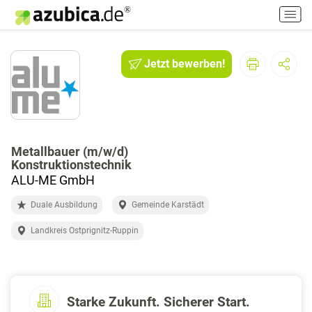
H
a
u
p
Jetzt bewerben!
t
m
e
n
ü
e
Metallbauer (m/w/d)
Konstruktionstechnik
i
ALU-ME GmbH
n
-
Duale Ausbildung
Gemeinde Karstädt
/
a
Landkreis Ostprignitz-Ruppin
u
s
s
c
Starke Zukunft. Sicherer Start.
h