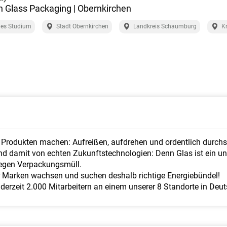
 Glass Packaging | Obernkirchen
les Studium
Stadt Obernkirchen
Landkreis Schaumburg
K
rodukten machen: Aufreißen, aufdrehen und ordentlich durchsch
d damit von echten Zukunftstechnologien: Denn Glas ist ein une
gegen Verpackungsmüll.
er Marken wachsen und suchen deshalb richtige Energiebündel!
erzeit 2.000 Mitarbeitern an einem unserer 8 Standorte in Deu