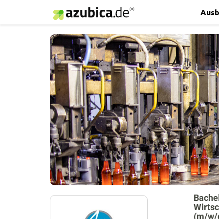
Ausb
Bachel
Wirtsc
(m/w/