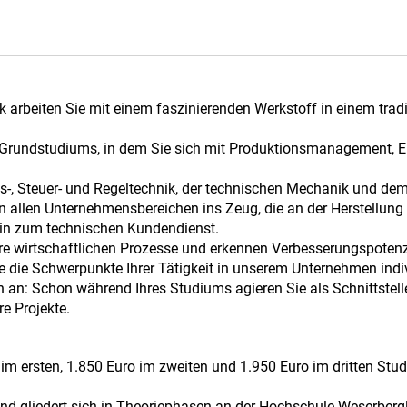
ik arbeiten Sie mit einem faszinierenden Werkstoff in einem tr
es Grundstudiums, in dem Sie sich mit Produktionsmanagement, E
ess-, Steuer- und Regeltechnik, der technischen Mechanik und d
 allen Unternehmensbereichen ins Zeug, die an der Herstellung v
hin zum technischen Kundendienst.
re wirtschaftlichen Prozesse und erkennen Verbesserungspotenz
e die Schwerpunkte Ihrer Tätigkeit in unserem Unternehmen indiv
an: Schon während Ihres Studiums agieren Sie als Schnittstell
e Projekte.
im ersten, 1.850 Euro im zweiten und 1.950 Euro im dritten Stu
nd gliedert sich in Theoriephasen an der Hochschule Weserber