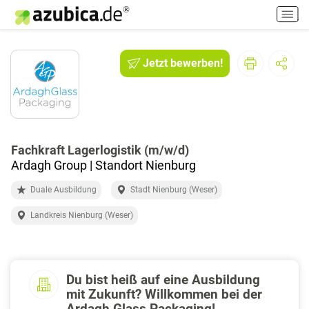
H
a
u
p
Jetzt bewerben!
t
m
e
n
ü
e
Fachkraft Lagerlogistik (m/w/d)
i
Ardagh Group | Standort Nienburg
n
Duale Ausbildung
Stadt Nienburg (Weser)
-
/
Landkreis Nienburg (Weser)
a
u
s
s
Du bist heiß auf eine Ausbildung
c
mit Zukunft? Willkommen bei der
h
Ardagh Glass Packaging!