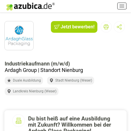
H
a
u
p
Jetzt bewerben!
t
m
e
n
ü
e
Industriekaufmann (m/w/d)
i
Ardagh Group | Standort Nienburg
n
Duale Ausbildung
Stadt Nienburg (Weser)
-
/
Landkreis Nienburg (Weser)
a
u
s
s
Du bist heiß auf eine Ausbildung
c
mit Zukunft? Willkommen bei der
h
Ardagh Glass Packaging!