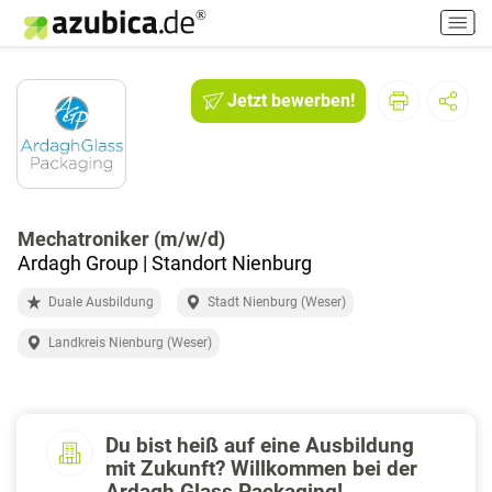
H
a
u
p
Jetzt bewerben!
t
m
e
n
ü
e
Mechatroniker (m/w/d)
i
Ardagh Group | Standort Nienburg
n
Duale Ausbildung
Stadt Nienburg (Weser)
-
/
Landkreis Nienburg (Weser)
a
u
s
s
Du bist heiß auf eine Ausbildung
c
mit Zukunft? Willkommen bei der
h
Ardagh Glass Packaging!