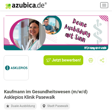
H
a
u
p
t
m
e
n
ü
e
i
Jetzt bewerben!
n
-
/
a
u
Kaufmann im Gesundheitswesen (m/w/d)
s
Asklepios Klinik Pasewalk
s
c
Duale Ausbildung
Stadt Pasewalk
h