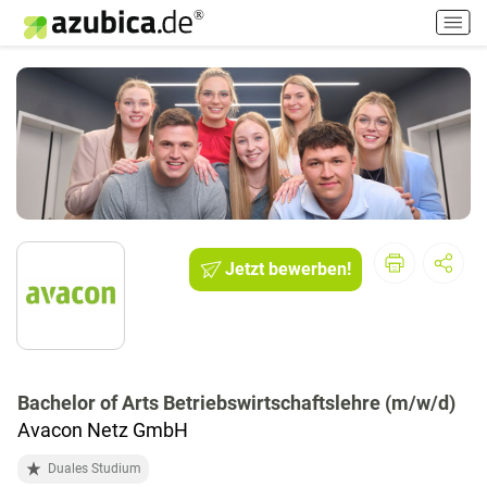
H
a
u
p
t
m
e
n
ü
e
i
Jetzt bewerben!
n
-
/
a
u
s
Bachelor of Arts Betriebswirtschaftslehre (m/w/d)
s
Avacon Netz GmbH
c
Duales Studium
h