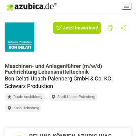
H
a
u
p
Jetzt bewerben!
t
m
e
n
ü
e
Maschinen- und Anlagenführer (m/w/d)
Fachrichtung Lebensmitteltechnik
i
Bon Gelati Übach-Palenberg GmbH & Co. KG |
n
-
Schwarz Produktion
/
Duale Ausbildung
Stadt Übach-Palenberg
a
u
Kreis Heinsberg
s
s
c
h