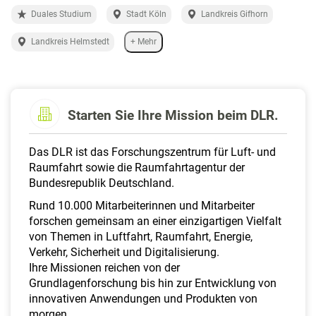
a
Duales Studium
Stadt Köln
Landkreis Gifhorn
l
t
Landkreis Helmstedt
+ Mehr
e
n
Starten Sie Ihre Mission beim DLR.
Das DLR ist das Forschungszentrum für Luft- und
Raumfahrt sowie die Raumfahrtagentur der
Bundesrepublik Deutschland.
Rund 10.000 Mitarbeiterinnen und Mitarbeiter
forschen gemeinsam an einer einzigartigen Vielfalt
von Themen in Luftfahrt, Raumfahrt, Energie,
Verkehr, Sicherheit und Digitalisierung.
Ihre Missionen reichen von der
Grundlagenforschung bis hin zur Entwicklung von
innovativen Anwendungen und Produkten von
morgen.