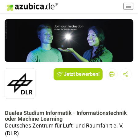
H
a
u
p
t
m
e
n
ü
e
i
Jetzt bewerben!
n
-
/
a
u
Duales Studium Informatik - Informationstechnik
s
oder Machine Learning
s
Deutsches Zentrum für Luft- und Raumfahrt e. V.
c
(DLR)
h