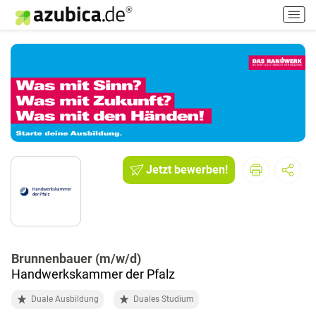
H
a
u
p
t
m
e
n
ü
e
i
Jetzt bewerben!
n
-
/
a
u
Brunnenbauer (m/w/d)
s
Handwerkskammer der Pfalz
s
c
Duale Ausbildung
Duales Studium
h