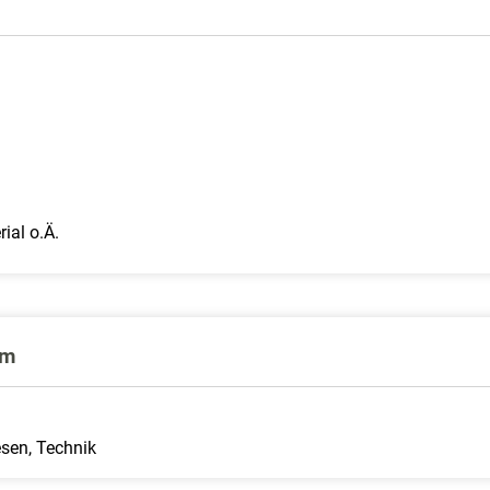
ial o.Ä.
um
esen, Technik