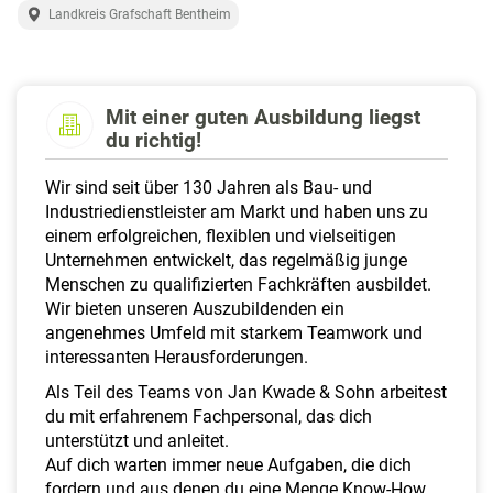
a
Landkreis Grafschaft Bentheim
l
t
e
n
Mit einer guten Ausbildung liegst
du richtig!
Wir sind seit über 130 Jahren als Bau- und
Industriedienstleister am Markt und haben uns zu
einem erfolgreichen, flexiblen und vielseitigen
Unternehmen entwickelt, das regelmäßig junge
Menschen zu qualifizierten Fachkräften ausbildet.
Wir bieten unseren Auszubildenden ein
angenehmes Umfeld mit starkem Teamwork und
interessanten Herausforderungen.
Als Teil des Teams von Jan Kwade & Sohn arbeitest
du mit erfahrenem Fachpersonal, das dich
unterstützt und anleitet.
Auf dich warten immer neue Aufgaben, die dich
fordern und aus denen du eine Menge Know-How