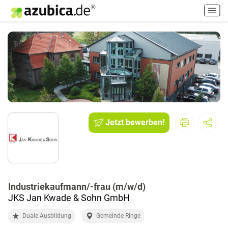
H
a
u
p
t
m
e
n
ü
e
i
Jetzt bewerben!
n
-
/
a
u
Industriekaufmann/-frau (m/w/d)
s
JKS Jan Kwade & Sohn GmbH
s
c
Duale Ausbildung
Gemeinde Ringe
h