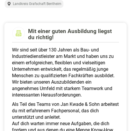
a
Landkreis Grafschaft Bentheim
l
t
e
n
Mit einer guten Ausbildung liegst
du richtig!
Wir sind seit über 130 Jahren als Bau- und
Industriedienstleister am Markt und haben uns zu
einem erfolgreichen, flexiblen und vielseitigen
Unternehmen entwickelt, das regelmäßig junge
Menschen zu qualifizierten Fachkräften ausbildet.
Wir bieten unseren Auszubildenden ein
angenehmes Umfeld mit starkem Teamwork und
interessanten Herausforderungen.
Als Teil des Teams von Jan Kwade & Sohn arbeitest
du mit erfahrenem Fachpersonal, das dich
unterstützt und anleitet.
Auf dich warten immer neue Aufgaben, die dich
fordern und aus denen du eine Menge Know-How