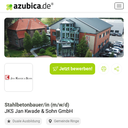
H
a
u
p
t
m
e
n
ü
e
i
Jetzt bewerben!
n
-
/
a
u
Stahlbetonbauer/in (m/w/d)
s
JKS Jan Kwade & Sohn GmbH
s
c
Duale Ausbildung
Gemeinde Ringe
h