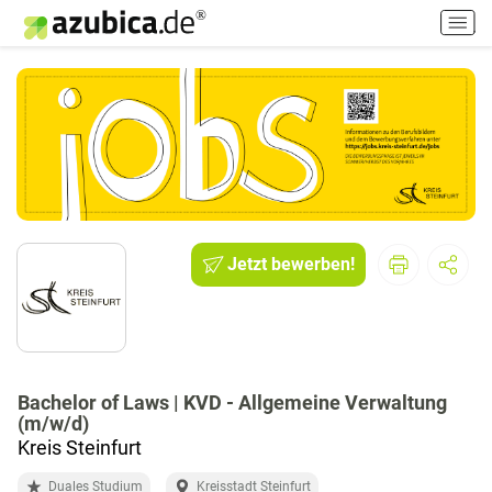
H
a
u
p
t
m
e
n
ü
e
i
Jetzt bewerben!
n
-
/
a
u
Bachelor of Laws | KVD - Allgemeine Verwaltung
s
(m/w/d)
s
Kreis Steinfurt
c
h
Duales Studium
Kreisstadt Steinfurt