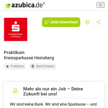
H
a
u
p
Jetzt bewerben!
t
m
e
n
ü
e
Praktikum
i
Kreissparkasse Heinsberg
n
Praktikum
Stadt Erkelenz
-
/
a
u
Mehr als nur ein Job – Deine
s
Zukunft bei uns!
s
c
Wir sind keine Bank. Wir sind eine Sparkasse – und
h