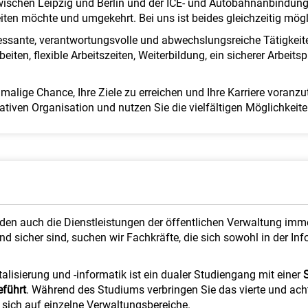
zwischen Leipzig und Berlin und der ICE- und Autobahnanbindung 
ten möchte und umgekehrt. Bei uns ist beides gleichzeitig mögl
ressante, verantwortungsvolle und abwechslungsreiche Tätigkei
iten, flexible Arbeitszeiten, Weiterbildung, ein sicherer Arbeits
malige Chance, Ihre Ziele zu erreichen und Ihre Karriere voranzu
iven Organisation und nutzen Sie die vielfältigen Möglichkeiten
rden auch die Dienstleistungen der öffentlichen Verwaltung imm
und sicher sind, suchen wir Fachkräfte, die sich sowohl in der Inf
lisierung und -informatik ist ein dualer Studiengang mit einer
eführt
. Während des Studiums verbringen Sie das vierte und ach
 sich auf einzelne Verwaltungsbereiche.