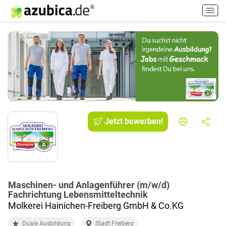
H
a
u
p
t
m
e
n
ü
e
i
Jetzt bewerben!
n
-
/
a
u
Maschinen- und Anlagenführer (m/w/d)
s
Fachrichtung Lebensmitteltechnik
s
Molkerei Hainichen-Freiberg GmbH & Co.KG
c
h
Duale Ausbildung
Stadt Freiberg