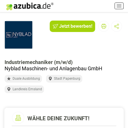
H
a
u
p
Jetzt bewerben!
t
m
e
n
ü
e
Industriemechaniker (m/w/d)
i
Nyblad Maschinen- und Anlagenbau GmbH
n
Duale Ausbildung
Stadt Papenburg
-
/
Landkreis Emsland
a
u
s
s
WÄHLE DEINE ZUKUNFT!
c
h