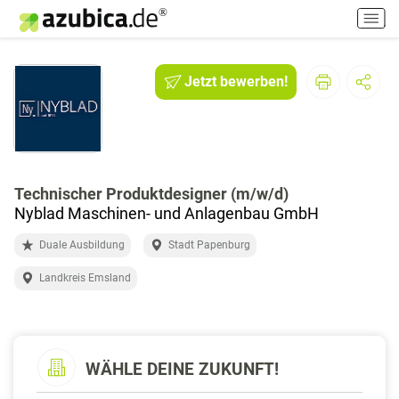
H
a
u
p
Jetzt bewerben!
t
m
e
n
ü
e
Technischer Produktdesigner (m/w/d)
i
Nyblad Maschinen- und Anlagenbau GmbH
n
Duale Ausbildung
Stadt Papenburg
-
/
Landkreis Emsland
a
u
s
s
WÄHLE DEINE ZUKUNFT!
c
h