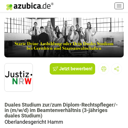
H
a
u
p
t
m
e
n
ü
e
i
Jetzt bewerben!
n
-
/
a
u
Duales Studium zur/zum Diplom-Rechtspfleger/-
s
in (m/w/d) im Beamtenverhältnis (3-jähriges
s
duales Studium)
c
Oberlandesgericht Hamm
h