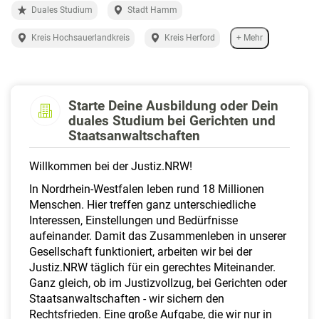
a
Duales Studium
Stadt Hamm
l
t
Kreis Hochsauerlandkreis
Kreis Herford
+ Mehr
e
n
Starte Deine Ausbildung oder Dein
duales Studium bei Gerichten und
Staatsanwaltschaften
Willkommen bei der Justiz.NRW!
In Nordrhein-Westfalen leben rund 18 Millionen
Menschen. Hier treffen ganz unterschiedliche
Interessen, Einstellungen und Bedürfnisse
aufeinander. Damit das Zusammenleben in unserer
Gesellschaft funktioniert, arbeiten wir bei der
Justiz.NRW täglich für ein gerechtes Miteinander.
Ganz gleich, ob im Justizvollzug, bei Gerichten oder
Staatsanwaltschaften - wir sichern den
Rechtsfrieden. Eine große Aufgabe, die wir nur in