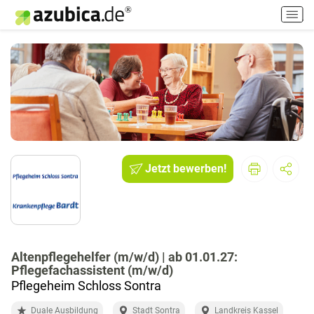
H
a
u
p
t
m
e
n
ü
e
i
Jetzt bewerben!
n
-
/
a
u
Altenpflegehelfer (m/w/d) | ab 01.01.27:
s
Pflegefachassistent (m/w/d)
s
Pflegeheim Schloss Sontra
c
h
Duale Ausbildung
Stadt Sontra
Landkreis Kassel