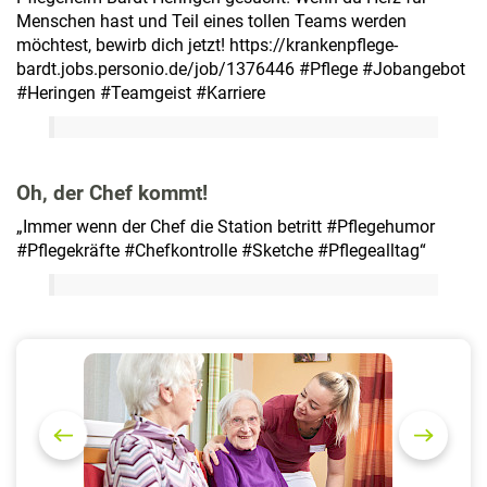
Menschen hast und Teil eines tollen Teams werden
möchtest, bewirb dich jetzt! https://krankenpflege-
bardt.jobs.personio.de/job/1376446 #Pflege #Jobangebot
#Heringen #Teamgeist #Karriere
Oh, der Chef kommt!
„Immer wenn der Chef die Station betritt #Pflegehumor
#Pflegekräfte #Chefkontrolle #Sketche #Pflegealltag“
P
N
r
e
e
x
v
t
i
o