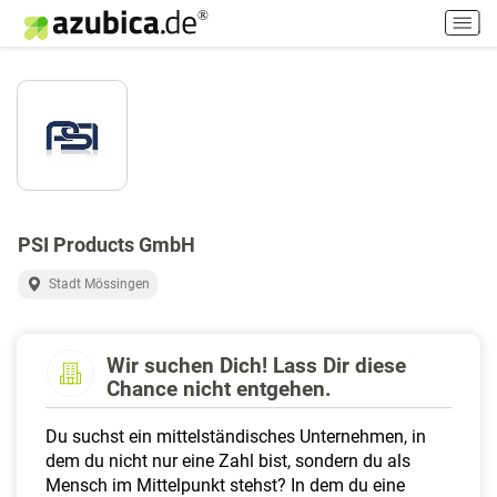
H
a
u
p
t
m
e
n
ü
e
PSI Products GmbH
i
n
Stadt Mössingen
-
/
a
Wir suchen Dich! Lass Dir diese
u
Chance nicht entgehen.
s
s
Du suchst ein mittelständisches Unternehmen, in
c
dem du nicht nur eine Zahl bist, sondern du als
h
Mensch im Mittelpunkt stehst? In dem du eine