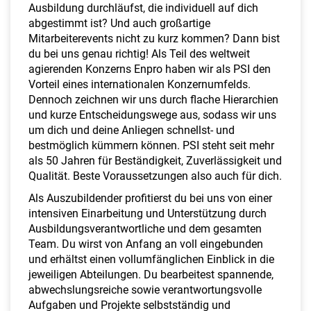
a
Ausbildung durchläufst, die individuell auf dich
l
abgestimmt ist? Und auch großartige
t
Mitarbeiterevents nicht zu kurz kommen? Dann bist
e
du bei uns genau richtig! Als Teil des weltweit
n
agierenden Konzerns Enpro haben wir als PSI den
Vorteil eines internationalen Konzernumfelds.
Dennoch zeichnen wir uns durch flache Hierarchien
und kurze Entscheidungswege aus, sodass wir uns
um dich und deine Anliegen schnellst- und
bestmöglich kümmern können. PSI steht seit mehr
als 50 Jahren für Beständigkeit, Zuverlässigkeit und
Qualität. Beste Voraussetzungen also auch für dich.
Als Auszubildender profitierst du bei uns von einer
intensiven Einarbeitung und Unterstützung durch
Ausbildungsverantwortliche und dem gesamten
Team. Du wirst von Anfang an voll eingebunden
und erhältst einen vollumfänglichen Einblick in die
jeweiligen Abteilungen. Du bearbeitest spannende,
abwechslungsreiche sowie verantwortungsvolle
Aufgaben und Projekte selbstständig und