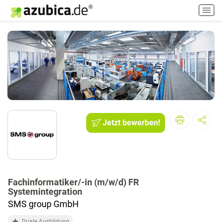
H
a
u
p
t
m
e
n
ü
e
i
Jetzt bewerben!
n
-
/
a
u
Fachinformatiker/-in (m/w/d) FR
s
Systemintegration
s
SMS group GmbH
c
h
Duale Ausbildung