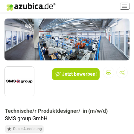
H
a
u
p
t
m
e
n
ü
e
i
Jetzt bewerben!
n
-
/
a
u
s
Technische/r Produktdesigner/-in (m/w/d)
s
SMS group GmbH
c
Duale Ausbildung
h