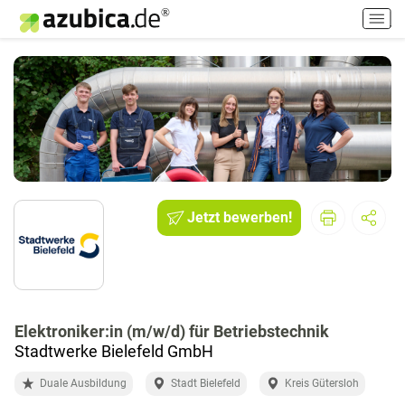
H
a
u
p
t
m
e
n
ü
e
i
Jetzt bewerben!
n
-
/
a
u
Elektroniker:in (m/w/d) für Betriebstechnik
s
Stadtwerke Bielefeld GmbH
s
c
Duale Ausbildung
Stadt Bielefeld
Kreis Gütersloh
h