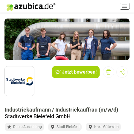
H
a
u
p
t
m
e
n
ü
e
i
Jetzt bewerben!
n
-
/
a
u
Industriekaufmann / Industriekauffrau (m/w/d)
s
Stadtwerke Bielefeld GmbH
s
c
Duale Ausbildung
Stadt Bielefeld
Kreis Gütersloh
h