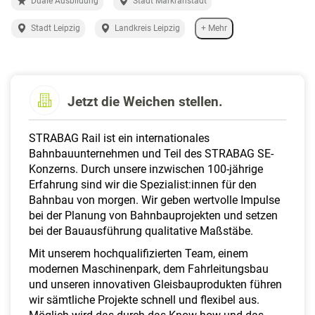
Duale Ausbildung
Stadt Markranstädt
a
l
Stadt Leipzig
Landkreis Leipzig
+ Mehr
t
e
n
Jetzt die Weichen stellen.
STRABAG Rail ist ein internationales
Bahnbauunternehmen und Teil des STRABAG SE-
Konzerns. Durch unsere inzwischen 100-jährige
Erfahrung sind wir die Spezialist:innen für den
Bahnbau von morgen. Wir geben wertvolle Impulse
bei der Planung von Bahnbauprojekten und setzen
bei der Bauausführung qualitative Maßstäbe.
Mit unserem hochqualifizierten Team, einem
modernen Maschinenpark, dem Fahrleitungsbau
und unseren innovativen Gleisbauprodukten führen
wir sämtliche Projekte schnell und flexibel aus.