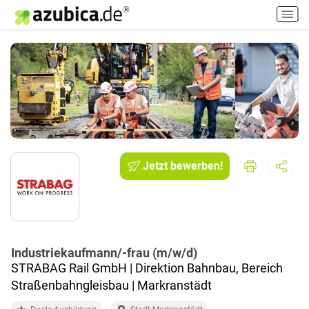
H
a
u
p
t
m
e
n
ü
e
i
Jetzt bewerben!
n
-
/
a
u
Industriekaufmann/-frau (m/w/d)
s
STRABAG Rail GmbH | Direktion Bahnbau, Bereich
s
c
Straßenbahngleisbau | Markranstädt
h