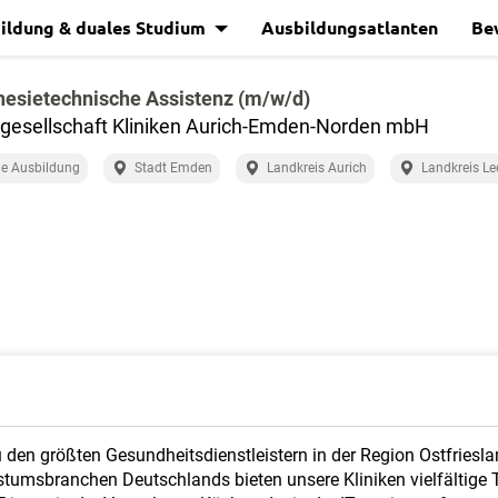
ildung & duales Studium
Ausbildungsatlanten
Be
esietechnische Assistenz (m/w/d)
gesellschaft Kliniken Aurich-Emden-Norden mbH
e Ausbildung
Stadt Emden
Landkreis Aurich
Landkreis Le
den größten Gesundheitsdienstleistern in der Region Ostfriesla
stumsbranchen Deutschlands bieten unsere Kliniken vielfältige T