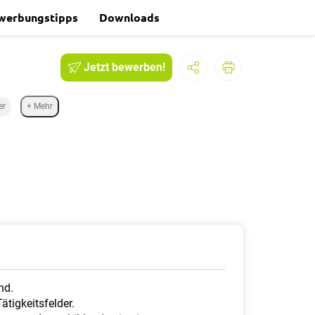
werbungstipps
Downloads
Jetzt bewerben!
er
+ Mehr
nd.
ätigkeitsfelder.