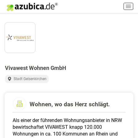
H
a
u
p
t
m
e
n
ü
e
Vivawest Wohnen GmbH
i
n
Stadt Gelsenkirchen
-
/
a
Wohnen, wo das Herz schlägt.
u
s
s
Als einer der führenden Wohnungsanbieter in NRW
c
bewirtschaftet VIVAWEST knapp 120.000
h
Wohnungen in ca. 100 Kommunen an Rhein und