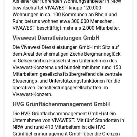
Als einer der führenden Wohnungsanbieter in NRW
a
bewirtschaftet VIVAWEST knapp 120.000
l
Wohnungen in ca. 100 Kommunen an Rhein und
t
Ruhr, bei uns wohnen etwa 300.000 Menschen.
e
VIVAWEST beschäftigt mehr als 2.000 Mitarbeiter.
n
Vivawest Dienstleistungen GmbH
Die Vivawest Dienstleistungen GmbH mit Sitz auf
dem Areal der ehemaligen Zeche Bergmannsglück
in Gelsenkirchen-Hassel ist ein Unternehmen des
Vivawest-Konzerns und bündelt mit ihren rund 150
Mitarbeitern gesellschaftsübergreifend die zentrale
Steuerungs- und Unterstützungsfunktionen für die
operativen Dienstleistungsgesellschaften im
Vivawest-Konzern.
HVG Grünflächenmanagement GmbH
Die HVG Grünflächenmanagement GmbH ist ein
Unternehmen von VIVAWEST. Mit fünf Standorten in
NRW und rund 410 Mitarbeitern ist die HVG
Grünflächenmanagement GmbH über die Grenzen