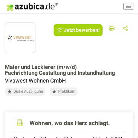
H
a
u
p
Jetzt bewerben!
t
m
e
n
ü
e
Maler und Lackierer (m/w/d)
Fachrichtung Gestaltung und Instandhaltung
i
n
Vivawest Wohnen GmbH
-
Duale Ausbildung
Praktikum
/
a
u
s
s
Wohnen, wo das Herz schlägt.
c
h