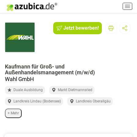
H
a
u
p
Jetzt bewerben!
t
m
e
n
ü
e
Kaufmann für Groß- und
Außenhandelsmanagement (m/w/d)
i
Wahl GmbH
n
-
Duale Ausbildung
Markt Dietmannsried
/
a
Landkreis Lindau (Bodensee)
Landkreis Oberallgäu
u
s
+ Mehr
s
c
h