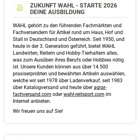
a
ZUKUNFT WAHL - STARTE 2026
l
DEINE AUSBILDUNG
t
e
WAHL gehört zu den führenden Fachmärkten und
n
Fachversendern für Artikel rund um Haus, Hof und
Stall in Deutschland und Österreich. Seit 1950, und
heute in der 3. Generation geführt, bietet WAHL
Landwirten, Reitern und Hobby-Tierhaltern alles,
was zum Ausüben ihres Berufs oder Hobbies nötig
ist. Unsere Kunden können aus über 14.500
praxiserprobten und bewährten Artikeln auswählen,
welche wir seit 1978 über Ladenverkauf, seit 1983
über Katalogversand und heute über
agrar-
fachversand.com
oder
wahl-reitsport.com
im
Internet anbieten.
Wir freuen uns auf Sie!