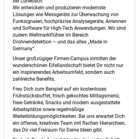
bei Lünebach.
a
Wir entwickeln und produzieren modernste
l
Lösungen wie Messgeräte zur Überwachung von
t
Funksignalen, hochpräzise Analysegeräte, Antennen
e
und Software für High-Tech Anwendungen. Wir sind
n
zudem Weltmarktführer im Bereich
Drohnendetektion – und das alles „Made in
Germany“.
Unser großzügiger Firmen-Campus inmitten der
wunderschönen Eifellandschaft bietet Dir nicht nur
ein inspirierendes Arbeitsumfeld, sondern auch
zahlreiche Benefits.
Freu Dich zum Beispiel auf ein kostenloses
Frühstücksbuffet, frisch gekochtes Mittagsmenü,
freie Getränke, Snacks und modern ausgestattete
Arbeitsplätze sowie regelmäßige
Weiterbildungsmöglichkeiten. Bei uns erwartet Dich
ein offenes, kreatives Team mit flachen Hierarchien,
das Dir viel Freiraum für Deine Ideen gibt.