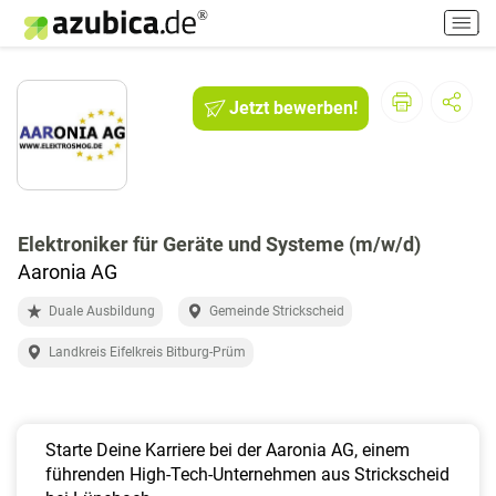
H
a
u
p
Jetzt bewerben!
t
m
e
n
ü
e
Elektroniker für Geräte und Systeme (m/w/d)
i
Aaronia AG
n
-
Duale Ausbildung
Gemeinde Strickscheid
/
Landkreis Eifelkreis Bitburg-Prüm
a
u
s
s
Starte Deine Karriere bei der Aaronia AG, einem
c
führenden High-Tech-Unternehmen aus Strickscheid
h