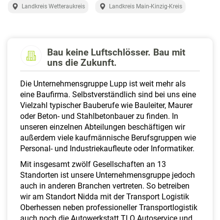
a
Landkreis Wetteraukreis
Landkreis Main-Kinzig-Kreis
l
t
e
n
Bau keine Luftschlösser. Bau mit
uns die Zukunft.
Die Unternehmensgruppe Lupp ist weit mehr als
eine Baufirma. Selbstverständlich sind bei uns eine
Vielzahl typischer Bauberufe wie Bauleiter, Maurer
oder Beton- und Stahlbetonbauer zu finden. In
unseren einzelnen Abteilungen beschäftigen wir
außerdem viele kaufmännische Berufsgruppen wie
Personal- und Industriekaufleute oder Informatiker.
Mit insgesamt zwölf Gesellschaften an 13
Standorten ist unsere Unternehmensgruppe jedoch
auch in anderen Branchen vertreten. So betreiben
wir am Standort Nidda mit der Transport Logistik
Oberhessen neben professioneller Transportlogistik
auch noch die Autowerkstatt TLO Autoservice und