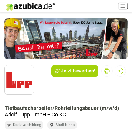
H
a
u
p
t
m
e
n
ü
e
i
Jetzt bewerben!
n
-
/
a
u
Tiefbaufacharbeiter/Rohrleitungsbauer (m/w/d)
s
Adolf Lupp GmbH + Co KG
s
c
Duale Ausbildung
Stadt Nidda
h