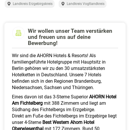
a
Landkreis Erzgebirgskreis
Landkreis Vogtlandkreis
l
t
e
n
Wir wollen unser Team verstärken
und freuen uns auf deine
Bewerbung!
Wir sind die AHORN Hotels & Resorts! Als
familiengeführte Hotelgruppe mit Hauptsitz in
Berlin gehören wir zu den 30 umsatzstärksten
Hotelketten in Deutschland. Unsere 7 Hotels
befinden sich in den Regionen Brandenburg,
Niedersachsen, Sachsen und Thüringen.
Eines davon ist das 3-Sterne Superior
AHORN Hotel
Am Fichtelberg
mit 388 Zimmern und liegt am
Südhang des Fichtelbergs im Erzgebirge.
Direkt am Fuße des Fichtelbergs im Erzgebirge liegt
unser 4-Sterne
Best Western Ahorn Hotel
Oberwiesenthal
mit 172 Zimmern. Rund 50