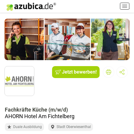
H
a
u
p
t
m
e
n
ü
e
i
Jetzt bewerben!
n
-
/
a
u
Fachkräfte Küche (m/w/d)
s
AHORN Hotel Am Fichtelberg
s
c
Duale Ausbildung
Stadt Oberwiesenthal
h