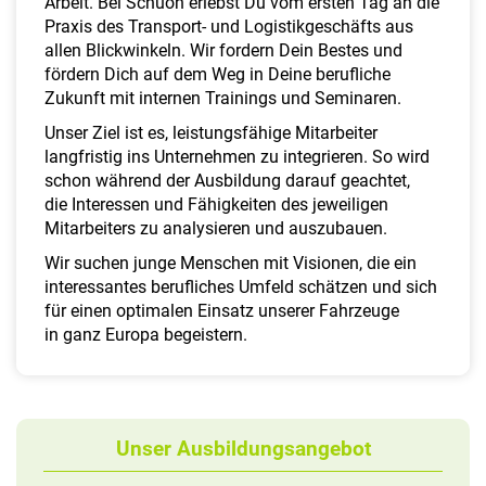
Arbeit. Bei Schuon erlebst Du vom ersten Tag an die
a
Praxis des Transport- und Logistikgeschäfts aus
l
allen Blickwinkeln. Wir fordern Dein Bestes und
t
fördern Dich auf dem Weg in Deine berufliche
e
Zukunft mit internen Trainings und Seminaren.
n
Unser Ziel ist es, leistungsfähige Mitarbeiter
langfristig ins Unternehmen zu integrieren. So wird
schon während der Ausbildung darauf geachtet,
die Interessen und Fähigkeiten des jeweiligen
Mitarbeiters zu analysieren und auszubauen.
Wir suchen junge Menschen mit Visionen, die ein
interessantes berufliches Umfeld schätzen und sich
für einen optimalen Einsatz unserer Fahrzeuge
in ganz Europa begeistern.
Unser Ausbildungsangebot