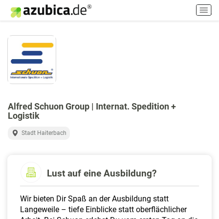
H
a
u
p
t
m
e
n
ü
e
Alfred Schuon Group | Internat. Spedition +
Logistik
i
n
Stadt Haiterbach
-
/
a
u
Lust auf eine Ausbildung?
s
s
Wir bieten Dir Spaß an der Ausbildung statt
c
Langeweile – tiefe Einblicke statt oberflächlicher
h