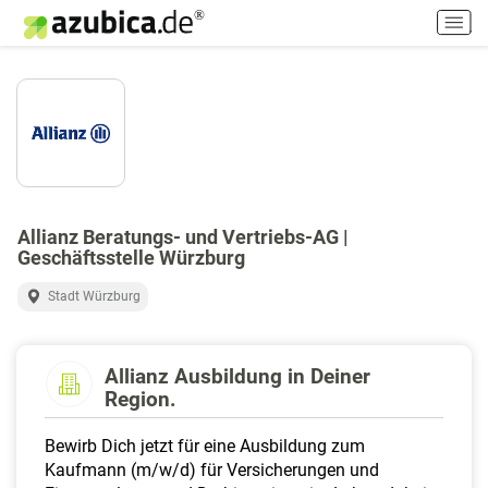
H
a
u
p
t
m
e
n
ü
e
Allianz Beratungs- und Vertriebs-AG |
Geschäftsstelle Würzburg
i
n
Stadt Würzburg
-
/
a
Allianz Ausbildung in Deiner
u
Region.
s
s
Bewirb Dich jetzt für eine Ausbildung zum
c
Kaufmann (m/w/d) für Versicherungen und
h