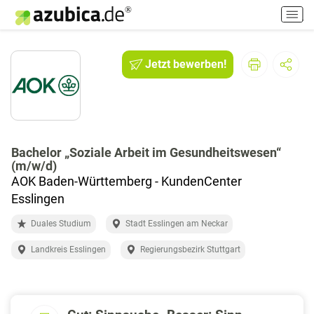
H
a
u
p
Jetzt bewerben!
t
m
e
n
ü
e
Bachelor „Soziale Arbeit im Gesundheitswesen“
(m/w/d)
i
AOK Baden-Württemberg - KundenCenter
n
-
Esslingen
/
Duales Studium
Stadt Esslingen am Neckar
a
u
Landkreis Esslingen
Regierungsbezirk Stuttgart
s
s
c
h