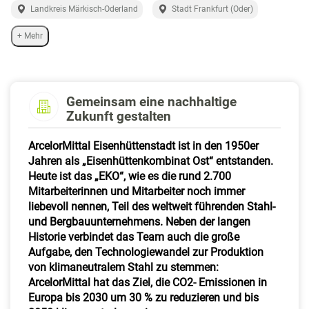
a
Landkreis Märkisch-Oderland
Stadt Frankfurt (Oder)
l
t
+ Mehr
e
n
Gemeinsam eine nachhaltige
Zukunft gestalten
ArcelorMittal Eisenhüttenstadt ist in den 1950er
Jahren als „Eisenhüttenkombinat Ost“ entstanden.
Heute ist das „EKO“, wie es die rund 2.700
Mitarbeiterinnen und Mitarbeiter noch immer
liebevoll nennen, Teil des weltweit führenden Stahl-
und Bergbauunternehmens. Neben der langen
Historie verbindet das Team auch die große
Aufgabe, den Technologiewandel zur Produktion
von klimaneutralem Stahl zu stemmen:
ArcelorMittal hat das Ziel, die CO2- Emissionen in
Europa bis 2030 um 30 % zu reduzieren und bis