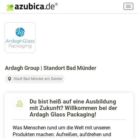
H
a
u
p
t
m
e
n
ü
e
Ardagh Group | Standort Bad Münder
i
n
Stadt Bad Münder am Deister
-
/
a
Du bist heiß auf eine Ausbildung
u
mit Zukunft? Willkommen bei der
s
Ardagh Glass Packaging!
s
c
Was Menschen rund um die Welt mit unseren
h
Produkten machen: Aufreißen, aufdrehen und