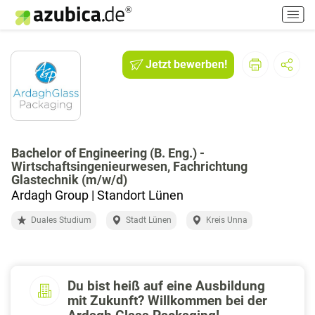
H
a
u
p
Jetzt bewerben!
t
m
e
n
ü
e
Bachelor of Engineering (B. Eng.) -
Wirtschaftsingenieurwesen, Fachrichtung
i
Glastechnik (m/w/d)
n
Ardagh Group | Standort Lünen
-
/
Duales Studium
Stadt Lünen
Kreis Unna
a
u
s
s
Du bist heiß auf eine Ausbildung
c
mit Zukunft? Willkommen bei der
h