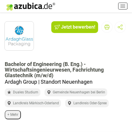
H
a
u
p
Jetzt bewerben!
t
m
e
n
ü
e
Bachelor of Engineering (B. Eng.) -
Wirtschaftsingenieurwesen, Fachrichtung
i
Glastechnik (m/w/d)
n
Ardagh Group | Standort Neuenhagen
-
/
Duales Studium
Gemeinde Neuenhagen bei Berlin
a
u
Landkreis Märkisch-Oderland
Landkreis Oder-Spree
s
s
+ Mehr
c
h