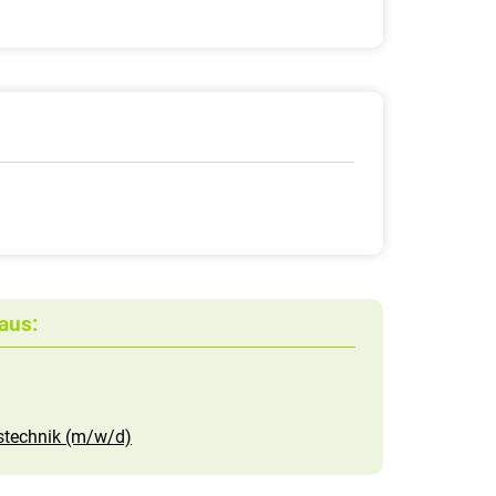
aus:
astechnik (m/w/d)