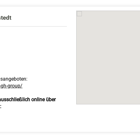
tedt
gsangeboten:
agh-group/
sschließlich online über
: