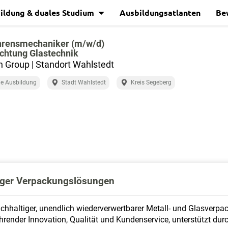
ildung & duales Studium
Ausbildungsatlanten
Be
hrensmechaniker (m/w/d)
chtung Glastechnik
 Group | Standort Wahlstedt
e Ausbildung
Stadt Wahlstedt
Kreis Segeberg
tiger Verpackungslösungen
nachhaltiger, unendlich wiederverwertbarer Metall- und Glasver
ender Innovation, Qualität und Kundenservice, unterstützt durch