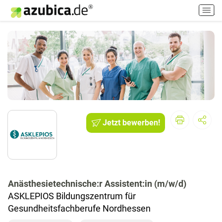
H
a
u
p
t
m
e
n
ü
e
i
Jetzt bewerben!
n
-
/
a
u
s
Anästhesietechnische:r Assistent:in (m/w/d)
s
ASKLEPIOS Bildungszentrum für
c
Gesundheitsfachberufe Nordhessen
h