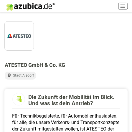
H
a
u
p
t
m
e
n
ü
e
ATESTEO GmbH & Co. KG
i
n
Stadt Alsdorf
-
/
a
Die Zukunft der Mobilität im Blick.
u
Und was ist dein Antrieb?
s
s
Für Technikbegeisterte, für Automobilenthusiasten,
c
für alle, die unsere Verkehrs- und Transportkonzepte
h
der Zukunft mitgestalten wollen, ist ATESTEO der